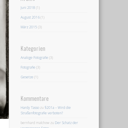
Juni 2018
(1)
August 2016
(1)
März 2015
(3)
Kategorien
Analoge Fotografie
(3)
Fotografie
(3)
Gesetze
(1)
Kommentare
Hardy Tasso
zu
§201a – Wird die
Straßenfotografie verboten?
bernhard malchow
zu
Der Schatz der