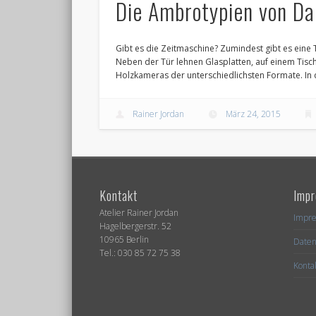
Die Ambrotypien von Da
Gibt es die Zeitmaschine? Zumindest gibt es eine Tü
Neben der Tür lehnen Glasplatten, auf einem Tisc
Holzkameras der unterschiedlichsten Formate. In d
Rainer Jordan
März 24, 2015
Kontakt
Impr
Atelier Rainer Jordan
Impr
Hagelbergerstr. 52
10965 Berlin
Daten
Tel.: 030 85 72 75 38
Konta