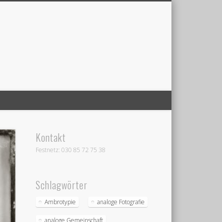
Kontakt
Festnetz: 030 85 72 75 38
Schlagwörter
Ambrotypie
analoge Fotografie
analoge Gemeinschaft