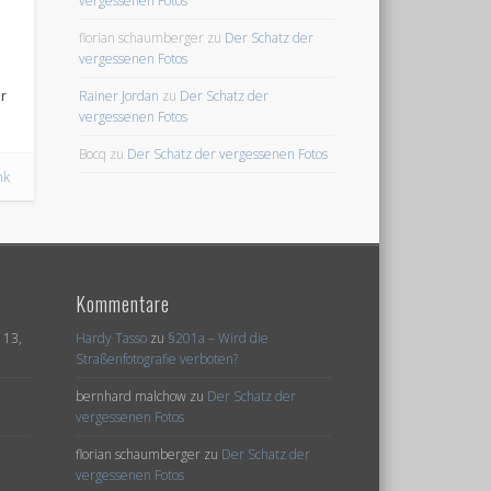
vergessenen Fotos
florian schaumberger
zu
Der Schatz der
vergessenen Fotos
.
Rainer Jordan
zu
Der Schatz der
r
vergessenen Fotos
Bocq
zu
Der Schatz der vergessenen Fotos
nk
Kommentare
i 13,
Hardy Tasso
zu
§201a – Wird die
Straßenfotografie verboten?
bernhard malchow
zu
Der Schatz der
vergessenen Fotos
florian schaumberger
zu
Der Schatz der
vergessenen Fotos