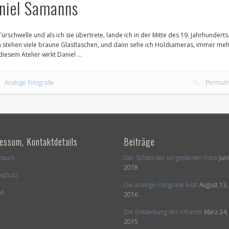
niel Samanns
rschwelle und als ich sie übertrete, lande ich in der Mitte des 19. Jahrhunderts
h stehen viele braune Glasflaschen, und dann sehe ich Holzkameras, immer meh
iesem Atelier wirkt Daniel …
Analoge Fotografie
Permali
essum, Kontaktdetails
Beiträge
essum
Der Schatz der vergessenen Fotos
Jun
2018
schutz
Die analoge Fotografie lebt!
August 13,
kt
2016
Die Entdeckung des Infrarots
März 24,
2015