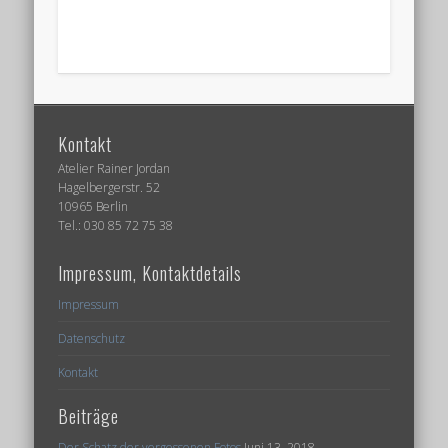
Kontakt
Atelier Rainer Jordan
Hagelbergerstr. 52
10965 Berlin
Tel.: 030 85 72 75 38
Impressum, Kontaktdetails
Impressum
Datenschutz
Kontakt
Beiträge
Der Schatz der vergessenen Fotos
Juni 13, 2018